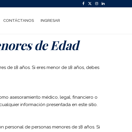
F
X
I
L
a
(
n
i
c
T
s
n
CONTÁCTANOS
INGRESAR
e
w
t
k
b
i
a
e
enores de Edad
o
t
g
d
o
t
r
I
k
e
a
n
r
m
res de 18 años. Si eres menor de 18 años, debes
)
como asesoramiento médico, legal, financiero o
ualquier información presentada en este sitio.
ón personal de personas menores de 18 años. Si